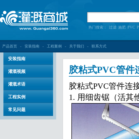
热门搜索：
过滤
施肥
PVC
P
产品首页
-
安装指南
-
工程案例
-
关于我们
-
联系方式
安装指南
胶粘式PVC管件
灌溉视频
胶粘式PVC管件连
灌溉术语
1. 用细齿锯（活
工程实例
常见问题