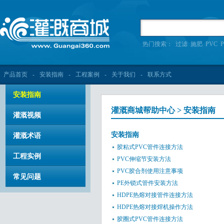
热门搜索：
过滤
施肥
PVC
P
产品首页
-
安装指南
-
工程案例
-
关于我们
-
联系方式
安装指南
灌溉商城帮助中心 > 安装指南
灌溉视频
安装指南
灌溉术语
胶粘式PVC管件连接方法
工程实例
PVC伸缩节安装方法
PVC胶合剂使用注意事项
常见问题
PE外锁式管件安装方法
HDPE热熔对接管件连接方法
HDPE热熔对接焊机操作方法
胶圈式PVC管件连接方法