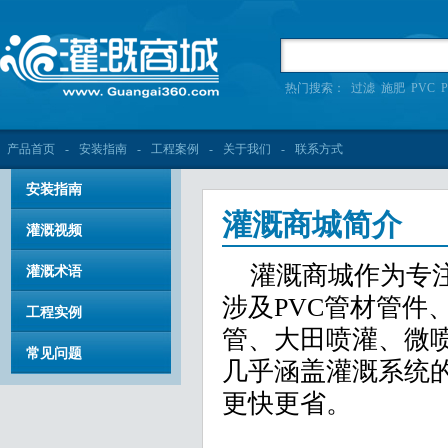
热门搜索：
过滤
施肥
PVC
P
产品首页
-
安装指南
-
工程案例
-
关于我们
-
联系方式
安装指南
灌溉商城简介
灌溉视频
灌溉商城作为专注
灌溉术语
涉及PVC管材管件
工程实例
管、大田喷灌、微喷
常见问题
几乎涵盖灌溉系统
更快更省。