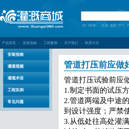
热门搜索：
过滤
施肥
PVC
P
产品首页
-
安装指南
-
工程案例
-
关于我们
-
联系方式
安装指南
管道打压前应做
灌溉视频
管道打压试验前应
灌溉术语
1.制定书面的试压
工程实例
2.管道两端及中途
常见问题
到设计强度；严禁
3.从低处往高处灌