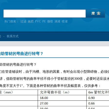
热门搜索：
过滤
施肥
PVC
PE
微喷
滴灌
喷灌
们
-
联系方式
借助管材的弯曲进行转弯？
助管材的弯曲进行转弯？
管道铺设时，由于沟槽、地形的因素，有时会出现小型障碍物，必须借
讲，借助管材转弯的曲率半径不得小于管材直径的300倍，必要时还应设
角度不宜大于1°。下面是各种管材的曲率半径及幅度表，仅供参考：