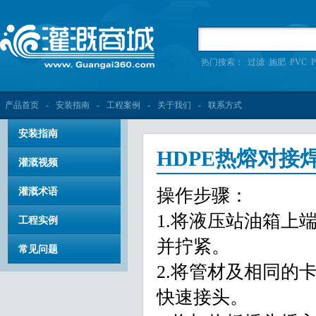
热门搜索：
过滤
施肥
PVC
P
产品首页
-
安装指南
-
工程案例
-
关于我们
-
联系方式
安装指南
HDPE热熔对接
灌溉视频
操作步骤：
灌溉术语
1.将液压站油箱上
工程实例
并拧紧。
常见问题
2.将管材及相同的
快速接头。