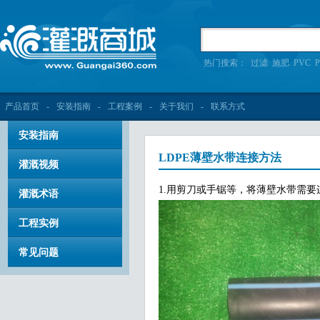
热门搜索：
过滤
施肥
PVC
P
产品首页
-
安装指南
-
工程案例
-
关于我们
-
联系方式
安装指南
LDPE薄壁水带连接方法
灌溉视频
1.用剪刀或手锯等，将薄壁水带需
灌溉术语
工程实例
常见问题