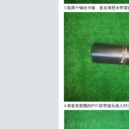
3.取两个钢丝卡箍，套在薄壁水带需
4.将套有胶圈的PVC软带接头插入