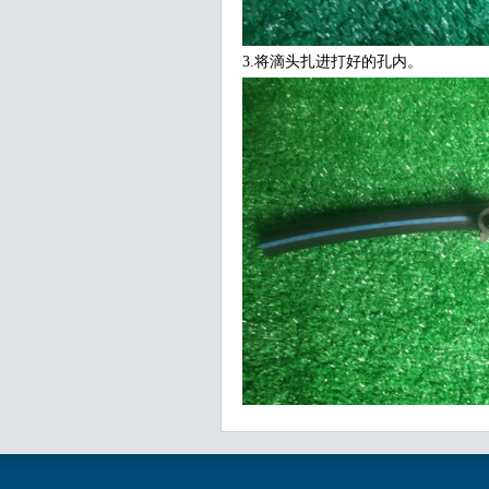
3.将滴头扎进打好的孔内。