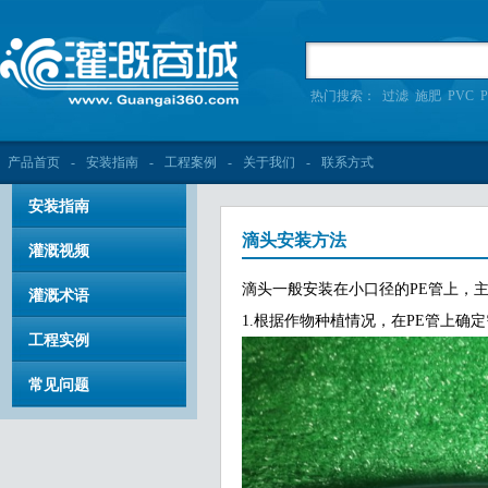
热门搜索：
过滤
施肥
PVC
P
产品首页
-
安装指南
-
工程案例
-
关于我们
-
联系方式
安装指南
滴头安装方法
灌溉视频
滴头一般安装在小口径的PE管上，
灌溉术语
1.根据作物种植情况，在PE管上确
工程实例
常见问题