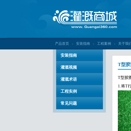
产品首页
-
安装指南
-
工程案例
-
关于我
安装指南
T型
灌溉视频
T型胶
灌溉术语
1.将
工程实例
常见问题