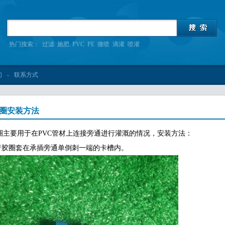
热门搜索：
过滤
施肥
PVC
PE
微喷
滴灌
喷灌
们
-
联系方式
胶圈安装方法
圈主要用于在PVC管材上连接旁通进行灌溉的情况，安装方法：
T行胶圈套在承插旁通单倒刺一端的卡槽内。