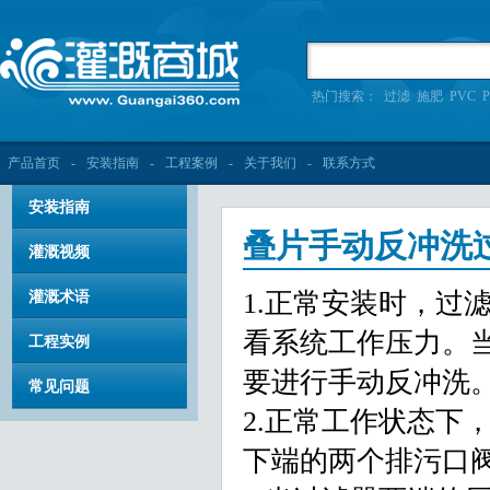
热门搜索：
过滤
施肥
PVC
P
产品首页
-
安装指南
-
工程案例
-
关于我们
-
联系方式
安装指南
叠片手动反冲洗
灌溉视频
1.正常安装时，过
灌溉术语
看系统工作压力。当
工程实例
要进行手动反冲洗
常见问题
2.正常工作状态下
下端的两个排污口