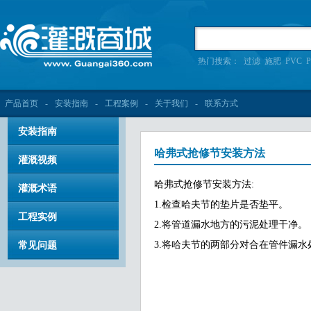
热门搜索：
过滤
施肥
PVC
P
产品首页
-
安装指南
-
工程案例
-
关于我们
-
联系方式
安装指南
哈弗式抢修节安装方法
灌溉视频
哈弗式抢修节安装方法:
灌溉术语
1.检查哈夫节的垫片是否垫平。
工程实例
2.将管道漏水地方的污泥处理干净。
3.将哈夫节的两部分对合在管件漏
常见问题