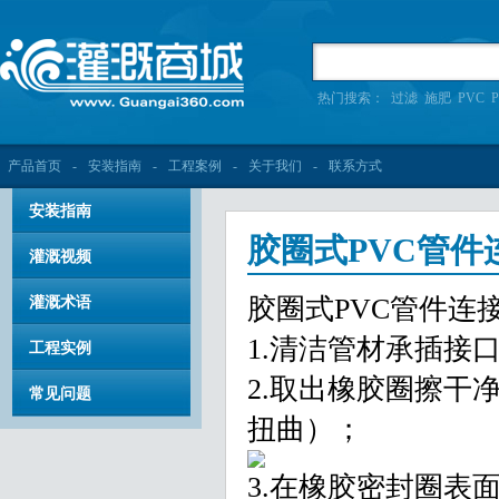
热门搜索：
过滤
施肥
PVC
P
产品首页
-
安装指南
-
工程案例
-
关于我们
-
联系方式
安装指南
胶圈式PVC管件
灌溉视频
胶圈式PVC管件连
灌溉术语
1.清洁管材承插接
工程实例
2.取出橡胶圈擦干
常见问题
扭曲）；
3.在橡胶密封圈表