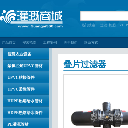
热门搜索：
过滤
施肥
PVC
P
产品首页
-
安装指南
-
工程案例
-
关于我们
-
联系方式
智慧农业设备
叠片过滤器
聚氯乙烯UPVC管材
UPVC粘接管件
UPVC柔性管件
HDPE热熔给水管材
HDPE热熔给水管件
PE灌溉管材