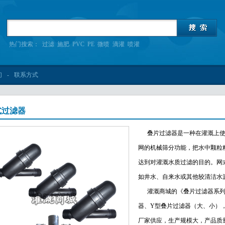
热门搜索：
过滤
施肥
PVC
PE
微喷
滴灌
喷灌
们
-
联系方式
式过滤器
叠片过滤器
是一种在灌溉上
网的机械筛分功能，把水中颗粒
达到对灌溉水质过滤的目的。网
如井水、自来水或其他较清洁水
灌溉商城的《叠片过滤器系列
器、Y型叠片过滤器（大、小）
厂家供应，生产规模大，产品质