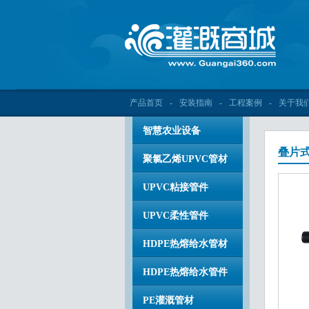
产品首页
-
安装指南
-
工程案例
-
关于我
智慧农业设备
叠片
聚氯乙烯UPVC管材
UPVC粘接管件
UPVC柔性管件
HDPE热熔给水管材
HDPE热熔给水管件
PE灌溉管材