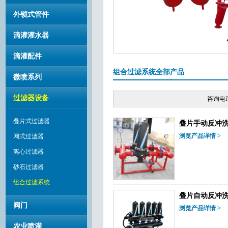
外锁式管件
滴灌灌水器
滴灌配件
组合过滤系统全部产品
微喷系列
过滤器设备
咨询电话
叠片式过滤器
叠片手动反冲
浏览产品详情 >
网式过滤器
离心过滤器
砂石过滤器
组合过滤系统
叠片自动反冲
阀门
浏览产品详情 >
农业喷灌