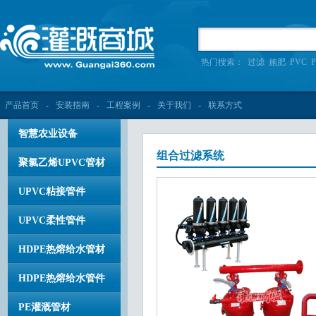
热门搜索：
过滤
施肥
PVC
P
产品首页
-
安装指南
-
工程案例
-
关于我们
-
联系方式
智慧农业设备
组合过滤系统
聚氯乙烯UPVC管材
UPVC粘接管件
UPVC柔性管件
HDPE热熔给水管材
HDPE热熔给水管件
PE灌溉管材