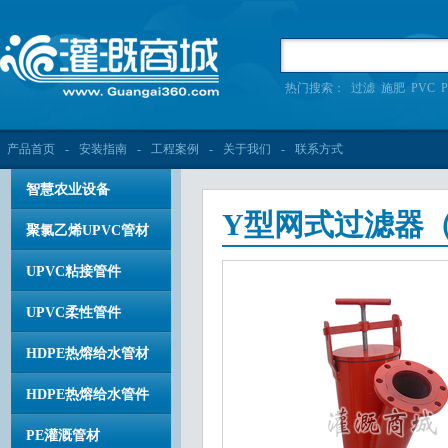
热门搜索：
过滤
施肥
PVC
P
产品首页
-
安装指南
-
工程案例
-
关于我们
-
联系方式
智慧农业设备
Y型网式过滤器
聚氯乙烯UPVC管材
UPVC粘接管件
UPVC柔性管件
HDPE热熔给水管材
HDPE热熔给水管件
PE灌溉管材